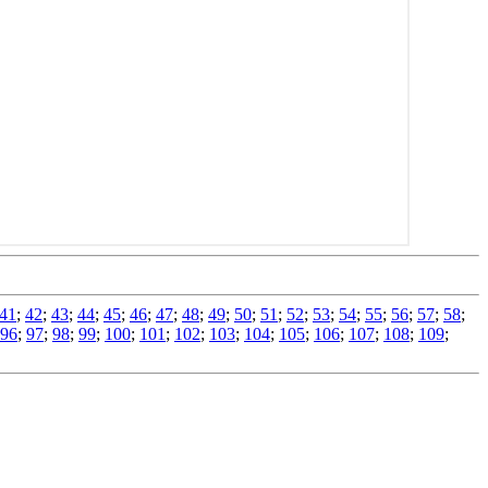
41
;
42
;
43
;
44
;
45
;
46
;
47
;
48
;
49
;
50
;
51
;
52
;
53
;
54
;
55
;
56
;
57
;
58
;
96
;
97
;
98
;
99
;
100
;
101
;
102
;
103
;
104
;
105
;
106
;
107
;
108
;
109
;