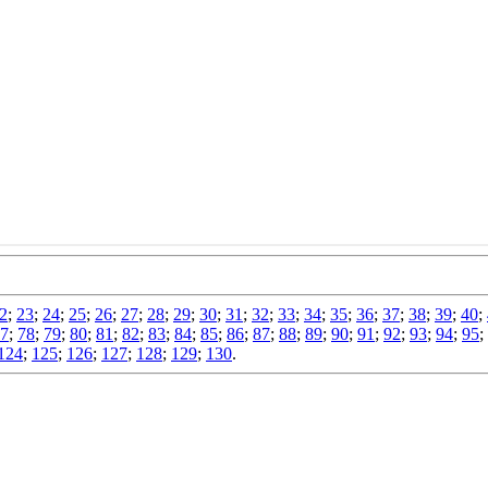
2
;
23
;
24
;
25
;
26
;
27
;
28
;
29
;
30
;
31
;
32
;
33
;
34
;
35
;
36
;
37
;
38
;
39
;
40
;
7
;
78
;
79
;
80
;
81
;
82
;
83
;
84
;
85
;
86
;
87
;
88
;
89
;
90
;
91
;
92
;
93
;
94
;
95
;
124
;
125
;
126
;
127
;
128
;
129
;
130
.