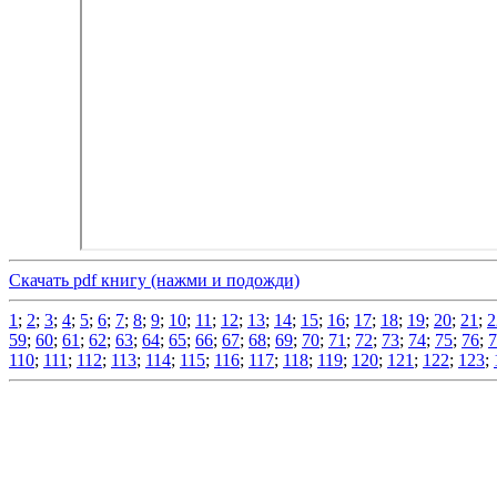
Скачать pdf книгу (нажми и подожди)
1
;
2
;
3
;
4
;
5
;
6
;
7
;
8
;
9
;
10
;
11
;
12
;
13
;
14
;
15
;
16
;
17
;
18
;
19
;
20
;
21
;
2
59
;
60
;
61
;
62
;
63
;
64
;
65
;
66
;
67
;
68
;
69
;
70
;
71
;
72
;
73
;
74
;
75
;
76
;
7
110
;
111
;
112
;
113
;
114
;
115
;
116
;
117
;
118
;
119
;
120
;
121
;
122
;
123
;