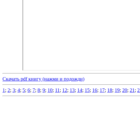
Скачать pdf книгу (нажми и подожди)
1
;
2
;
3
;
4
;
5
;
6
;
7
;
8
;
9
;
10
;
11
;
12
;
13
;
14
;
15
;
16
;
17
;
18
;
19
;
20
;
21
;
2