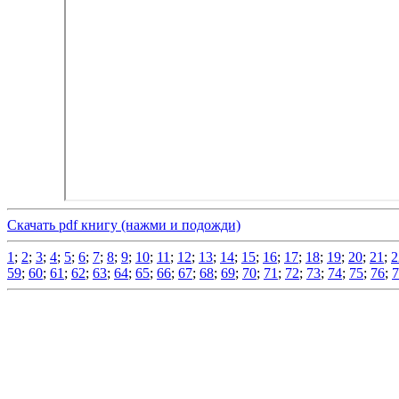
Скачать pdf книгу (нажми и подожди)
1
;
2
;
3
;
4
;
5
;
6
;
7
;
8
;
9
;
10
;
11
;
12
;
13
;
14
;
15
;
16
;
17
;
18
;
19
;
20
;
21
;
2
59
;
60
;
61
;
62
;
63
;
64
;
65
;
66
;
67
;
68
;
69
;
70
;
71
;
72
;
73
;
74
;
75
;
76
;
7