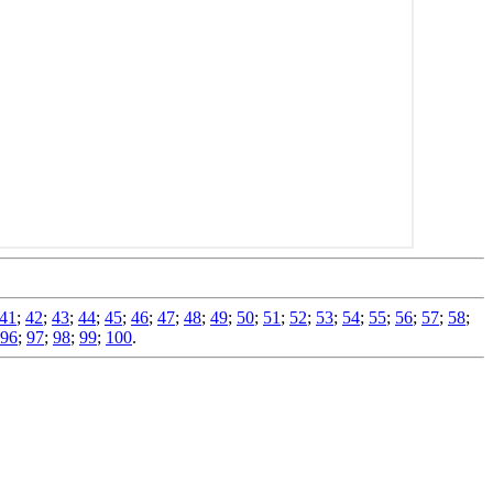
41
;
42
;
43
;
44
;
45
;
46
;
47
;
48
;
49
;
50
;
51
;
52
;
53
;
54
;
55
;
56
;
57
;
58
;
96
;
97
;
98
;
99
;
100
.