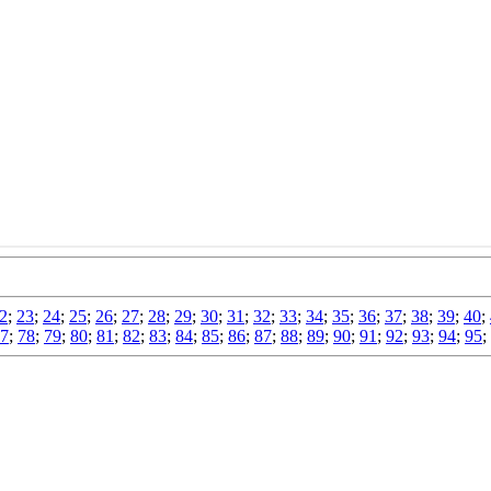
2
;
23
;
24
;
25
;
26
;
27
;
28
;
29
;
30
;
31
;
32
;
33
;
34
;
35
;
36
;
37
;
38
;
39
;
40
;
7
;
78
;
79
;
80
;
81
;
82
;
83
;
84
;
85
;
86
;
87
;
88
;
89
;
90
;
91
;
92
;
93
;
94
;
95
;