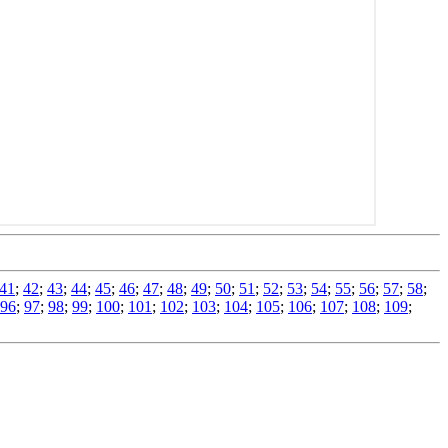
41
;
42
;
43
;
44
;
45
;
46
;
47
;
48
;
49
;
50
;
51
;
52
;
53
;
54
;
55
;
56
;
57
;
58
;
96
;
97
;
98
;
99
;
100
;
101
;
102
;
103
;
104
;
105
;
106
;
107
;
108
;
109
;