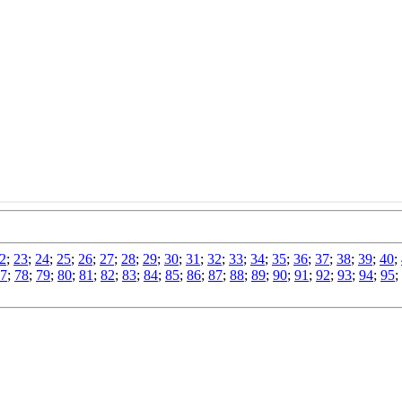
2
;
23
;
24
;
25
;
26
;
27
;
28
;
29
;
30
;
31
;
32
;
33
;
34
;
35
;
36
;
37
;
38
;
39
;
40
;
7
;
78
;
79
;
80
;
81
;
82
;
83
;
84
;
85
;
86
;
87
;
88
;
89
;
90
;
91
;
92
;
93
;
94
;
95
;