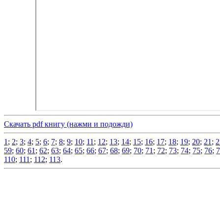
Скачать pdf книгу (нажми и подожди)
1
;
2
;
3
;
4
;
5
;
6
;
7
;
8
;
9
;
10
;
11
;
12
;
13
;
14
;
15
;
16
;
17
;
18
;
19
;
20
;
21
;
2
59
;
60
;
61
;
62
;
63
;
64
;
65
;
66
;
67
;
68
;
69
;
70
;
71
;
72
;
73
;
74
;
75
;
76
;
7
110
;
111
;
112
;
113
.