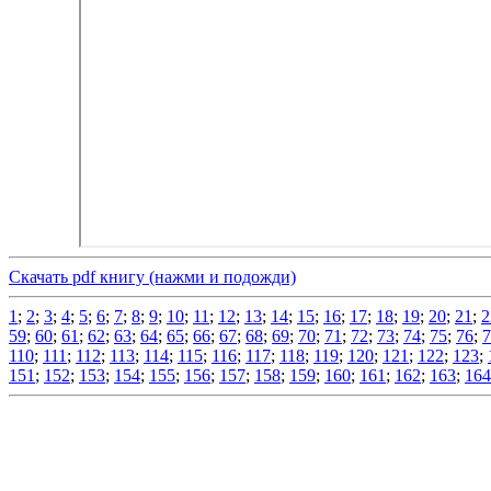
Скачать pdf книгу (нажми и подожди)
1
;
2
;
3
;
4
;
5
;
6
;
7
;
8
;
9
;
10
;
11
;
12
;
13
;
14
;
15
;
16
;
17
;
18
;
19
;
20
;
21
;
2
59
;
60
;
61
;
62
;
63
;
64
;
65
;
66
;
67
;
68
;
69
;
70
;
71
;
72
;
73
;
74
;
75
;
76
;
7
110
;
111
;
112
;
113
;
114
;
115
;
116
;
117
;
118
;
119
;
120
;
121
;
122
;
123
;
151
;
152
;
153
;
154
;
155
;
156
;
157
;
158
;
159
;
160
;
161
;
162
;
163
;
164