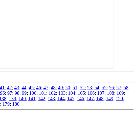
41
;
42
;
43
;
44
;
45
;
46
;
47
;
48
;
49
;
50
;
51
;
52
;
53
;
54
;
55
;
56
;
57
;
58
;
96
;
97
;
98
;
99
;
100
;
101
;
102
;
103
;
104
;
105
;
106
;
107
;
108
;
109
;
138
;
139
;
140
;
141
;
142
;
143
;
144
;
145
;
146
;
147
;
148
;
149
;
150
;
;
179
;
180
.