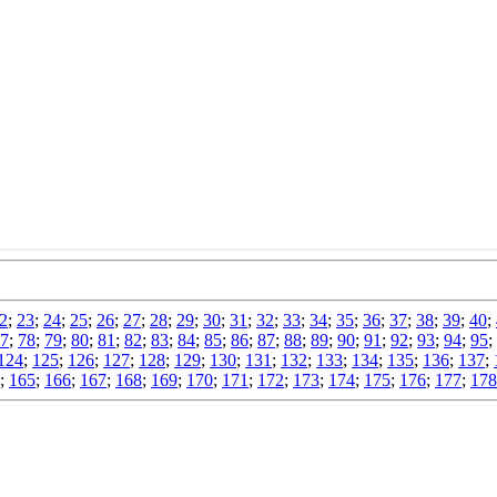
2
;
23
;
24
;
25
;
26
;
27
;
28
;
29
;
30
;
31
;
32
;
33
;
34
;
35
;
36
;
37
;
38
;
39
;
40
;
7
;
78
;
79
;
80
;
81
;
82
;
83
;
84
;
85
;
86
;
87
;
88
;
89
;
90
;
91
;
92
;
93
;
94
;
95
;
124
;
125
;
126
;
127
;
128
;
129
;
130
;
131
;
132
;
133
;
134
;
135
;
136
;
137
;
;
165
;
166
;
167
;
168
;
169
;
170
;
171
;
172
;
173
;
174
;
175
;
176
;
177
;
178