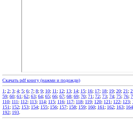
Скачать pdf книгу (нажми и подожди)
1
;
2
;
3
;
4
;
5
;
6
;
7
;
8
;
9
;
10
;
11
;
12
;
13
;
14
;
15
;
16
;
17
;
18
;
19
;
20
;
21
;
2
59
;
60
;
61
;
62
;
63
;
64
;
65
;
66
;
67
;
68
;
69
;
70
;
71
;
72
;
73
;
74
;
75
;
76
;
7
110
;
111
;
112
;
113
;
114
;
115
;
116
;
117
;
118
;
119
;
120
;
121
;
122
;
123
;
151
;
152
;
153
;
154
;
155
;
156
;
157
;
158
;
159
;
160
;
161
;
162
;
163
;
164
192
;
193
.