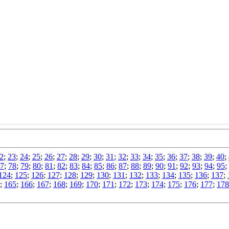
2
;
23
;
24
;
25
;
26
;
27
;
28
;
29
;
30
;
31
;
32
;
33
;
34
;
35
;
36
;
37
;
38
;
39
;
40
;
7
;
78
;
79
;
80
;
81
;
82
;
83
;
84
;
85
;
86
;
87
;
88
;
89
;
90
;
91
;
92
;
93
;
94
;
95
;
124
;
125
;
126
;
127
;
128
;
129
;
130
;
131
;
132
;
133
;
134
;
135
;
136
;
137
;
;
165
;
166
;
167
;
168
;
169
;
170
;
171
;
172
;
173
;
174
;
175
;
176
;
177
;
178