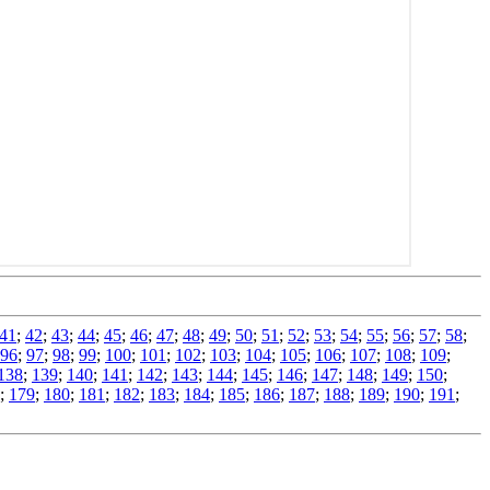
41
;
42
;
43
;
44
;
45
;
46
;
47
;
48
;
49
;
50
;
51
;
52
;
53
;
54
;
55
;
56
;
57
;
58
;
96
;
97
;
98
;
99
;
100
;
101
;
102
;
103
;
104
;
105
;
106
;
107
;
108
;
109
;
138
;
139
;
140
;
141
;
142
;
143
;
144
;
145
;
146
;
147
;
148
;
149
;
150
;
;
179
;
180
;
181
;
182
;
183
;
184
;
185
;
186
;
187
;
188
;
189
;
190
;
191
;