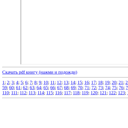
Скачать pdf книгу (нажми и подожди)
1
;
2
;
3
;
4
;
5
;
6
;
7
;
8
;
9
;
10
;
11
;
12
;
13
;
14
;
15
;
16
;
17
;
18
;
19
;
20
;
21
;
2
59
;
60
;
61
;
62
;
63
;
64
;
65
;
66
;
67
;
68
;
69
;
70
;
71
;
72
;
73
;
74
;
75
;
76
;
7
110
;
111
;
112
;
113
;
114
;
115
;
116
;
117
;
118
;
119
;
120
;
121
;
122
;
123
;