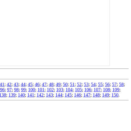
41
;
42
;
43
;
44
;
45
;
46
;
47
;
48
;
49
;
50
;
51
;
52
;
53
;
54
;
55
;
56
;
57
;
58
;
96
;
97
;
98
;
99
;
100
;
101
;
102
;
103
;
104
;
105
;
106
;
107
;
108
;
109
;
138
;
139
;
140
;
141
;
142
;
143
;
144
;
145
;
146
;
147
;
148
;
149
;
150
.