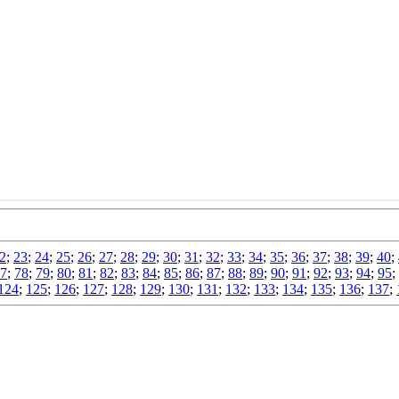
2
;
23
;
24
;
25
;
26
;
27
;
28
;
29
;
30
;
31
;
32
;
33
;
34
;
35
;
36
;
37
;
38
;
39
;
40
;
7
;
78
;
79
;
80
;
81
;
82
;
83
;
84
;
85
;
86
;
87
;
88
;
89
;
90
;
91
;
92
;
93
;
94
;
95
;
124
;
125
;
126
;
127
;
128
;
129
;
130
;
131
;
132
;
133
;
134
;
135
;
136
;
137
;