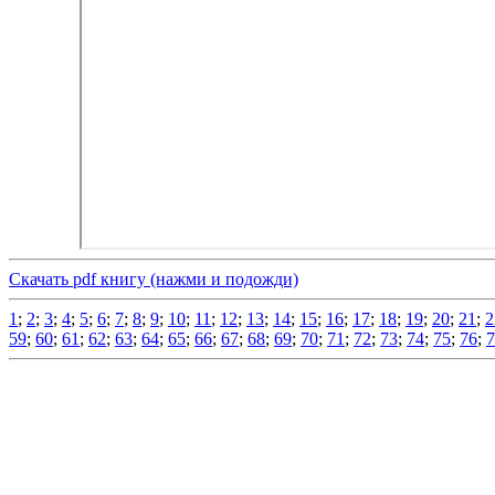
Скачать pdf книгу (нажми и подожди)
1
;
2
;
3
;
4
;
5
;
6
;
7
;
8
;
9
;
10
;
11
;
12
;
13
;
14
;
15
;
16
;
17
;
18
;
19
;
20
;
21
;
2
59
;
60
;
61
;
62
;
63
;
64
;
65
;
66
;
67
;
68
;
69
;
70
;
71
;
72
;
73
;
74
;
75
;
76
;
7