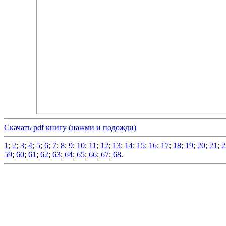
Скачать pdf книгу (нажми и подожди)
1
;
2
;
3
;
4
;
5
;
6
;
7
;
8
;
9
;
10
;
11
;
12
;
13
;
14
;
15
;
16
;
17
;
18
;
19
;
20
;
21
;
2
59
;
60
;
61
;
62
;
63
;
64
;
65
;
66
;
67
;
68
.