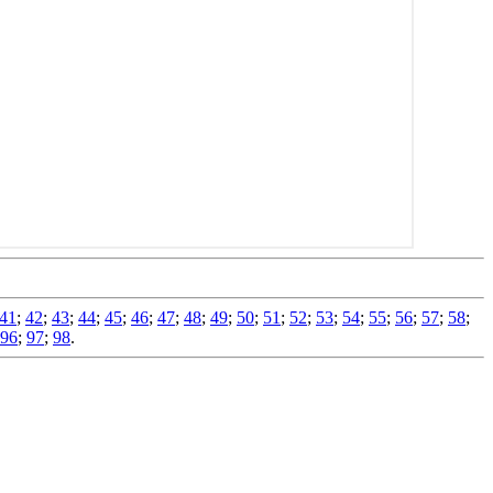
41
;
42
;
43
;
44
;
45
;
46
;
47
;
48
;
49
;
50
;
51
;
52
;
53
;
54
;
55
;
56
;
57
;
58
;
96
;
97
;
98
.