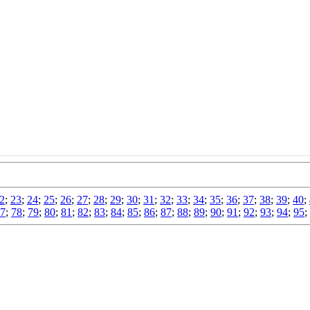
2
;
23
;
24
;
25
;
26
;
27
;
28
;
29
;
30
;
31
;
32
;
33
;
34
;
35
;
36
;
37
;
38
;
39
;
40
;
7
;
78
;
79
;
80
;
81
;
82
;
83
;
84
;
85
;
86
;
87
;
88
;
89
;
90
;
91
;
92
;
93
;
94
;
95
;