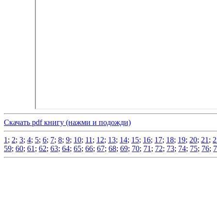
Скачать pdf книгу (нажми и подожди)
1
;
2
;
3
;
4
;
5
;
6
;
7
;
8
;
9
;
10
;
11
;
12
;
13
;
14
;
15
;
16
;
17
;
18
;
19
;
20
;
21
;
2
59
;
60
;
61
;
62
;
63
;
64
;
65
;
66
;
67
;
68
;
69
;
70
;
71
;
72
;
73
;
74
;
75
;
76
;
7